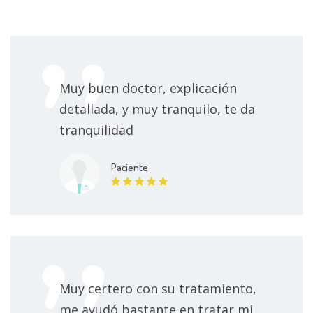
3500 MXN
Potenciales evocados auditivos
3500 MXN
Interpretación de electroencefalograma
Muy buen doctor, explicación
Sin especificar
detallada, y muy tranquilo, te da
tranquilidad
Aplicación de toxina botulínica
3000 MXN
Paciente
Visita Medicina Interna
1500 MXN
Visitas sucesivas Neurología
1500 MXN
Consulta de Medicina Interna Subsecuente
1500 MXN
Muy certero con su tratamiento,
Punción lumbar
4000 MXN
me ayudó bastante en tratar mi