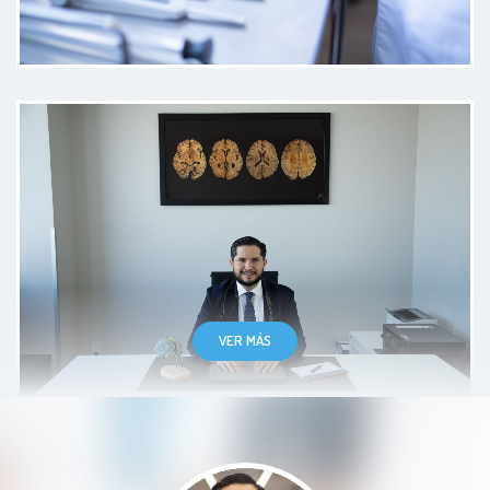
Amable muy atento y da
explicaciones concreto , así como
buen disco diagnóstico y
tratamiento
Paciente
VER MÁS
Excellente visita punctualidad
habla engles y me da suggestioms