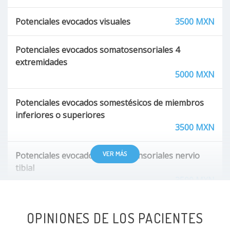
Potenciales evocados visuales
3500 MXN
Potenciales evocados somatosensoriales 4
extremidades
5000 MXN
Potenciales evocados somestésicos de miembros
inferiores o superiores
3500 MXN
VER MÁS
Potenciales evocados somatosensoriales nervio
tibial
3500 MXN
Potenciales evocados somatosensoriales nervio
OPINIONES DE LOS PACIENTES
mediano