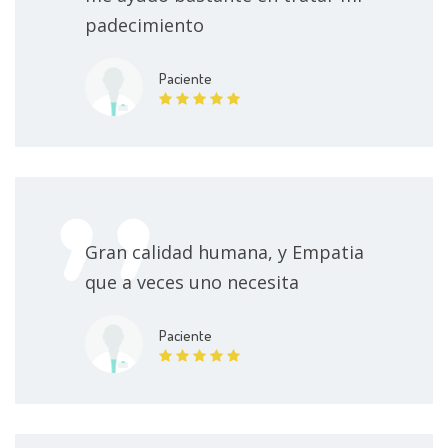
padecimiento
Primera visita medicina interna
1500 MXN
Paciente
Primera visita Neurología
1500 MXN
Biopsia muscular
15000 MXN
Enfermedades del nervio y músculo
1500 MXN
Gran calidad humana, y Empatia
Consulta de medicina interna
1500 MXN
que a veces uno necesita
Aplicación de toxina botulínica en espasmo
Paciente
hemifacial
Desde 3000 MXN
Electroencefalograma
3000 MXN