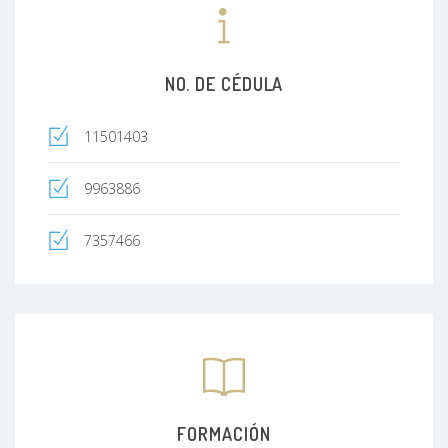
neurofisiológicos.
Mi objetivo es brindarte una atención
médica especializada, clara y basada en
NO. DE CÉDULA
evidencia, enfocada en entender tu
problema desde su origen y ofrecerte un
11501403
diagnóstico preciso y un tratamiento
adecuado.
9963886
7357466
FORMACIÓN