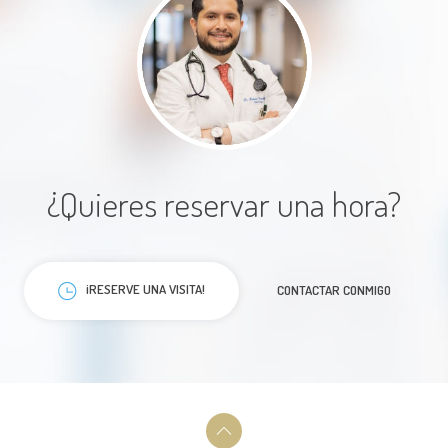
Paciente
excelente trato con la paciente ,
¿Quieres reservar una hora?
informe del motivo de la consulta
muy claro
¡RESERVE UNA VISITA!
CONTACTAR CONMIGO
Paciente